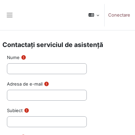
Sari la conţinutul principal
Conectare
Panou lateral
Contactați serviciul de asistență
Nume
Adresa de e-mail
Subiect