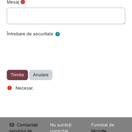
Mesaj
Întrebare de securitate
Necesar.
Contactați
Nu sunteți
Furnizat de
serviciul de
conectat.
Moodle