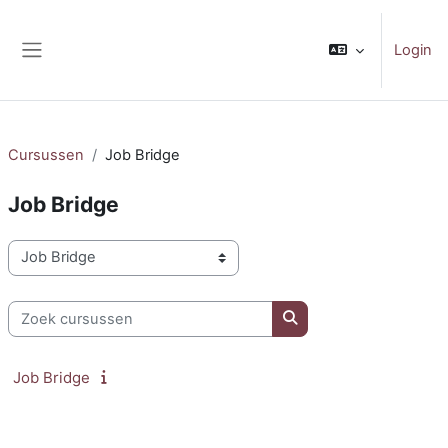
Ga naar hoofdinhoud
Login
Zijpaneel
Cursussen
Job Bridge
Job Bridge
Cursuscategorieën
Zoek cursussen
Zoek cursussen
Job Bridge