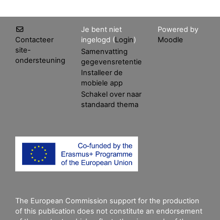
Je bent niet
Powered by
Contacteer
ingelogd (
Login
)
Moodle
site-
Samenvatting
ondersteuning
gegevensretentie
Installeer de
mobiele app
Schakel over naar
standaard thema
The European Commission support for the production
of this publication does not constitute an endorsement