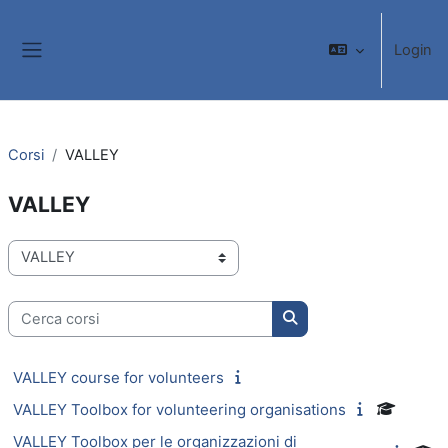
Vai al contenuto principale
Login
Pannello laterale
Corsi
VALLEY
VALLEY
Categorie di corso
Cerca corsi
Cerca corsi
VALLEY course for volunteers
VALLEY Toolbox for volunteering organisations
VALLEY Toolbox per le organizzazioni di